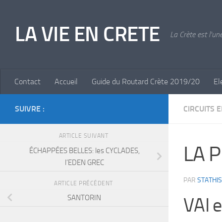
Skip to content
LA VIE EN CRETE
La Crète est l'un
Contact
Accueil
Guide du Routard Crète 2019/20
El
SUIVRE :
CIRCUITS 
ARTICLE SUIVANT
LA 
ÉCHAPPÉES BELLES: les CYCLADES,
l’EDEN GREC
PAR
STATHIS
ARTICLE PRÉCÉDENT
SANTORIN
VAI e