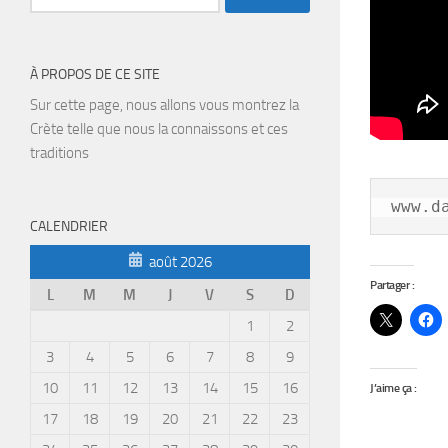
À PROPOS DE CE SITE
Sur cette page, nous allons vous montrez la
Crète telle que nous la connaissons et ces
traditions
www.d
CALENDRIER
août 2026
Partager :
L
M
M
J
V
S
D
1
2
3
4
5
6
7
8
9
10
11
12
13
14
15
16
J’aime ça :
17
18
19
20
21
22
23