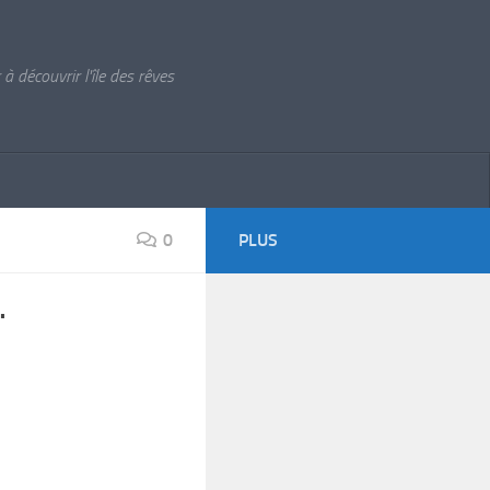
à découvrir l'île des rêves
0
PLUS
Ï