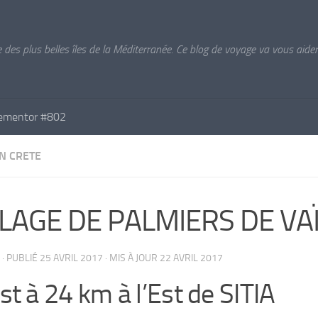
e des plus belles îles de la Méditerranée. Ce blog de voyage va vous aider 
ementor #802
EN CRETE
PLAGE DE PALMIERS DE VA
· PUBLIÉ
25 AVRIL 2017
· MIS À JOUR
22 AVRIL 2017
st à 24 km à l’Est de SITIA