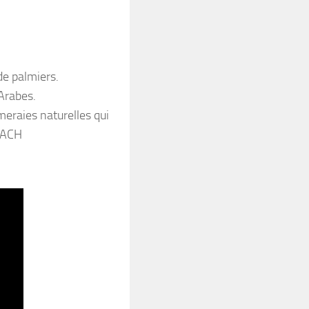
de palmiers.
 Arabes.
meraies naturelles qui
BEACH