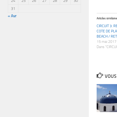
24
25
26
27
28
29
30
31
« Avr
Articles similaire
CIRCUIT 3: 
COTE DE PLA
BEACH / RE
15 mai 2017
Dans "CIRCU
VOUS 