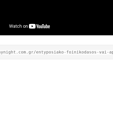
aynight.com.gr/entyposiako-foinikodasos-vai-a