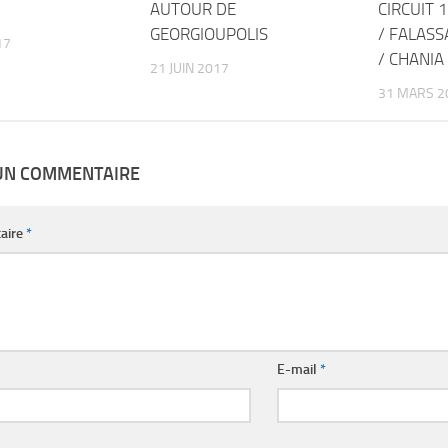
AUTOUR DE
CIRCUIT 
GEORGIOUPOLIS
/ FALASS
17
/ CHANIA
21 JUIN 2017
31 MARS 2
 UN COMMENTAIRE
aire
*
E-mail
*