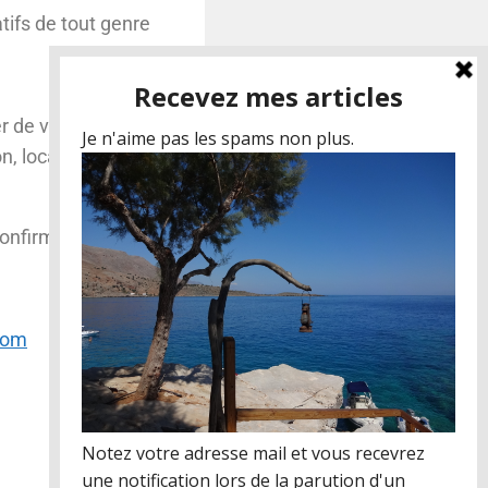
tifs de tout genre
er de vos
n, location de
onfirmations pour
com