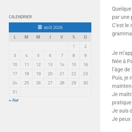
Quelque s
par une 
CALENDRIER
C’est le
août 2026
grammair
L
M
M
J
V
S
D
1
2
Je m’app
3
4
5
6
7
8
9
Née à Par
10
11
12
13
14
15
16
l’âge de
17
18
19
20
21
22
23
Puis, je 
24
25
26
27
28
29
30
maintena
31
Je maîtr
« Avr
pratique
Je suis 
Je peux 