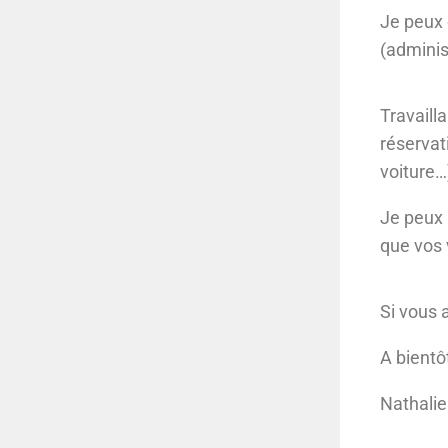
Je peux 
(adminis
Travaill
réservat
voiture…
Je peux
que vos 
Si vous 
A bientô
Nathalie