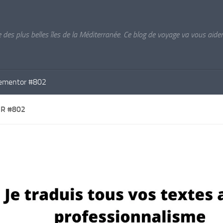
e des plus belles îles de la Méditerranée. Ce blog de voyage va vous aider 
ementor #802
R #802