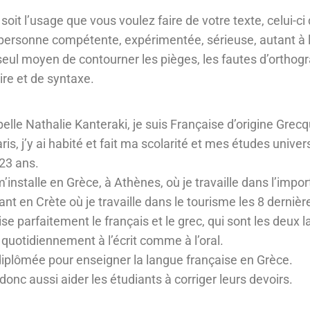
oit l’usage que vous voulez faire de votre texte, celui-ci d
personne compétente, expérimentée, sérieuse, autant à l’éc
 seul moyen de contourner les pièges, les fautes d’orthog
e et de syntaxe.
elle Nathalie Kanteraki, je suis Française d’origine Grecq
is, j’y ai habité et fait ma scolarité et mes études univer
 23 ans.
m’installe en Grèce, à Athènes, où je travaille dans l’impor
nt en Crète où je travaille dans le tourisme les 8 derniè
ise parfaitement le français et le grec, qui sont les deux 
 quotidiennement à l’écrit comme à l’oral.
diplômée pour enseigner la langue française en Grèce.
donc aussi aider les étudiants à corriger leurs devoirs.