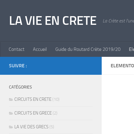
Skip to content
LA VIE EN CRETE
La Crète est l'un
Contact
Accueil
Guide du Routard Crète 2019/20
El
SUIVRE :
ELEMENTO
CATÉGORIES
CIRCUITS EN CRETE
(10)
CIRCUITS EN GRECE
(2)
LA VIE DES GRECS
(5)