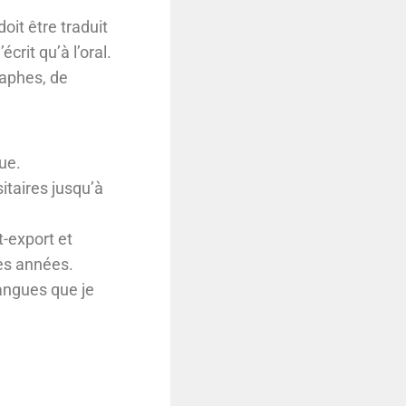
oit être traduit
rit qu’à l’oral.
raphes, de
ue.
sitaires jusqu’à
t-export et
res années.
langues que je